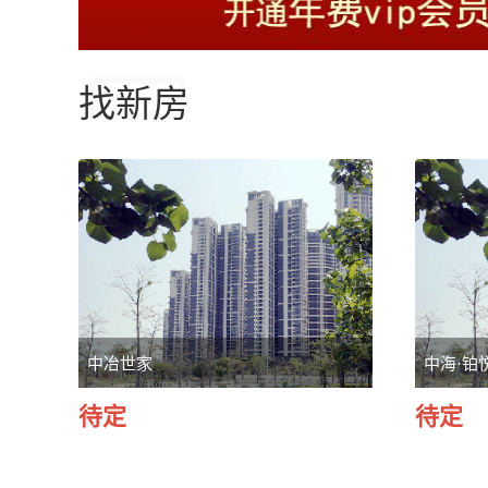
找新房
中冶世家
中海·铂
待定
待定