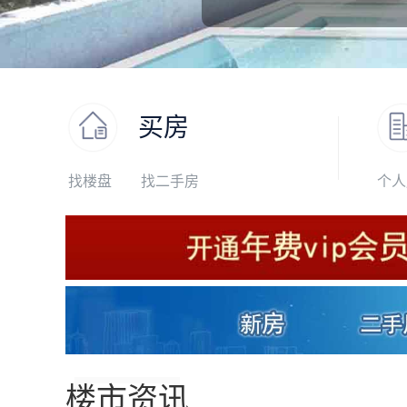
买房
找楼盘
找二手房
个人
楼市资讯