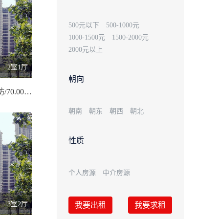
500元以下
500-1000元
1000-1500元
1500-2000元
2000元以上
2室1厅
朝向
民主路5号街坊/70.00 平米
朝南
朝东
朝西
朝北
性质
个人房源
中介房源
3室2厅
我要出租
我要求租