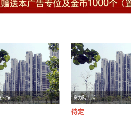
悦公馆
富力院士廷
待定