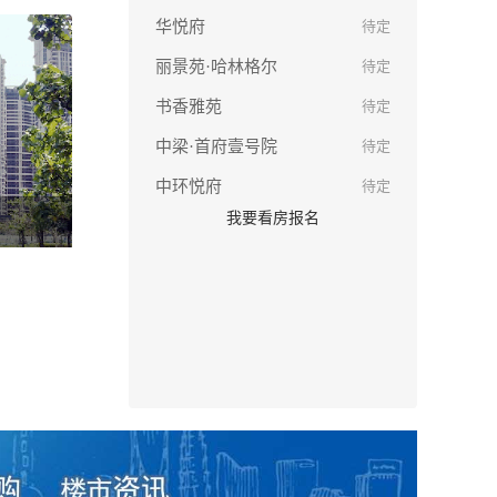
华悦府
待定
丽景苑·哈林格尔
待定
书香雅苑
待定
中梁·首府壹号院
待定
中环悦府
待定
我要看房报名