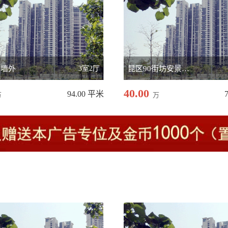
西墙外
3室2厅
昆区90街坊安景苑1
40.00
94.00 平米
万
万