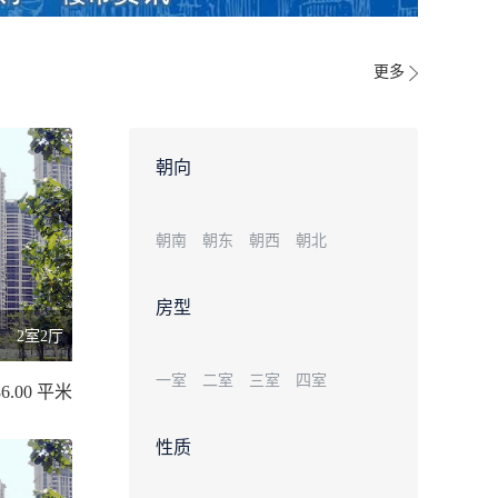
更多
朝向
朝南
朝东
朝西
朝北
房型
2室2厅
一室
二室
三室
四室
86.00 平米
性质