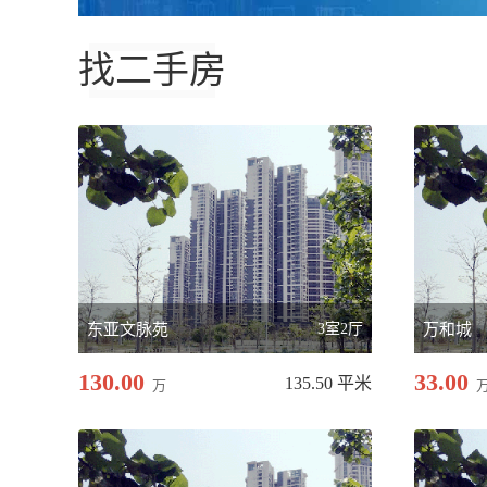
找二手房
东亚文脉苑
3室2厅
万和城
130.00
33.00
135.50 平米
万