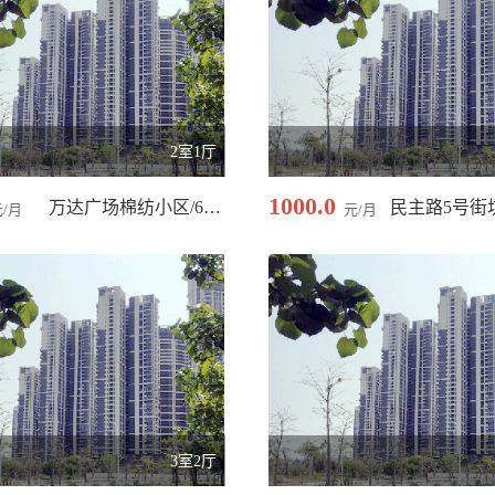
2室1厅
1000.0
万达广场棉纺小区/60.00 平米
元/月
元/月
3室2厅