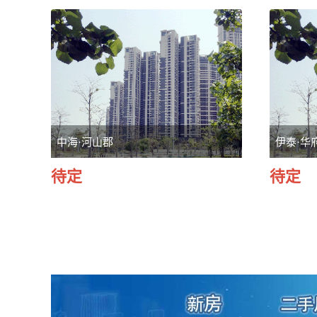
中海·河山郡
伊泰·华
待定
待定